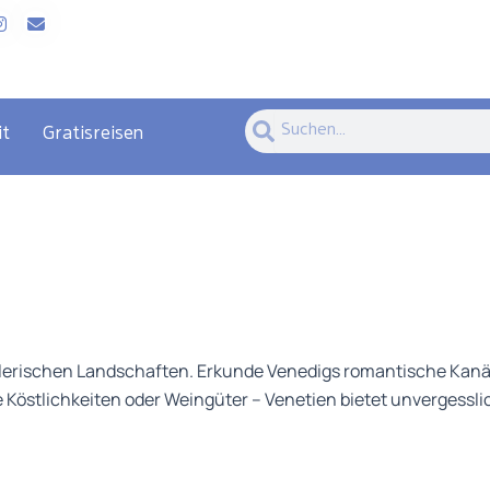
Suche
Suche
it
Gratisreisen
alerischen Landschaften. Erkunde Venedigs romantische Kanäl
 Köstlichkeiten oder Weingüter – Venetien bietet unvergessli