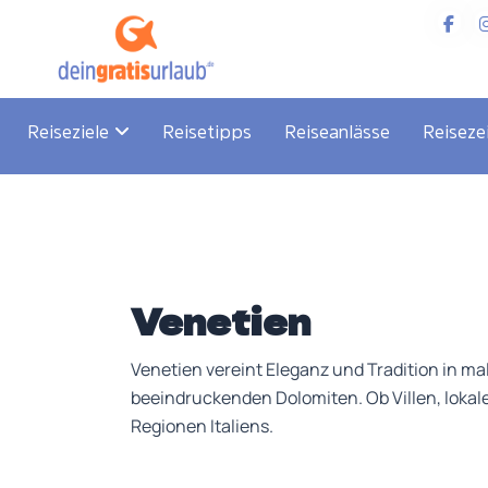
Zum
Post
Inhalt
pagination
springen
Reiseziele
Reisetipps
Reiseanlässe
Reiseze
Venetien
Venetien vereint Eleganz und Tradition in m
beeindruckenden Dolomiten. Ob Villen, lokale
Regionen Italiens.