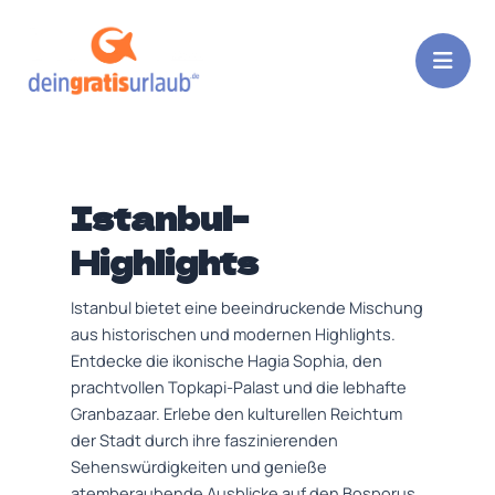
Zum
Post
Inhalt
pagination
springen
Istanbul-
Highlights
Istanbul bietet eine beeindruckende Mischung
aus historischen und modernen Highlights.
Entdecke die ikonische Hagia Sophia, den
prachtvollen Topkapi-Palast und die lebhafte
Granbazaar. Erlebe den kulturellen Reichtum
der Stadt durch ihre faszinierenden
Sehenswürdigkeiten und genieße
atemberaubende Ausblicke auf den Bosporus.