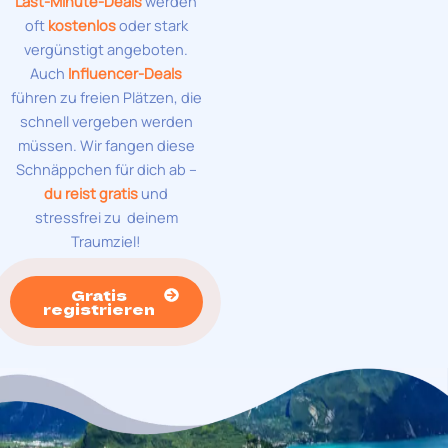
Last-Minute-Deals
werden
oft
kostenlos
oder stark
vergünstigt angeboten.
Auch
Influencer-Deals
führen zu freien Plätzen, die
schnell vergeben werden
müssen. Wir fangen diese
Schnäppchen für dich ab –
du reist gratis
und
stressfrei zu deinem
Traumziel!
Gratis
registrieren