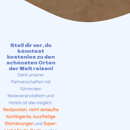
Stell dir vor, du
könntest
kostenlos zu den
schönsten Orten
der Welt reisen!
Dank unserer
Partnerschaften mit
führenden
Reiseveranstaltern und
Hotels ist das möglich.
Restposten
,
nicht verkaufte
Kontingente
,
kurzfristige
Stornierungen
und
Super-