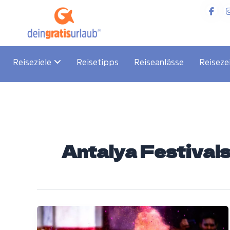
Zum
Inhalt
springen
Reiseziele
Reisetipps
Reiseanlässe
Reiseze
Antalya Festival