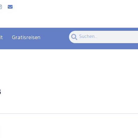
Suche
Suche
it
Gratisreisen
s