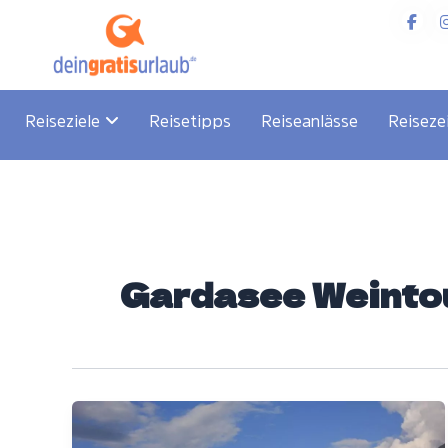
Zum
Inhalt
springen
Reiseziele
Reisetipps
Reiseanlässe
Reiseze
Gardasee Weinto