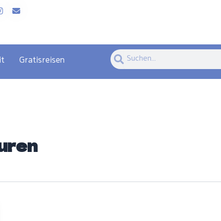
Suche
Suche
it
Gratisreisen
uren