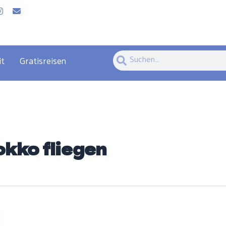
Suche
Suche
it
Gratisreisen
kko fliegen