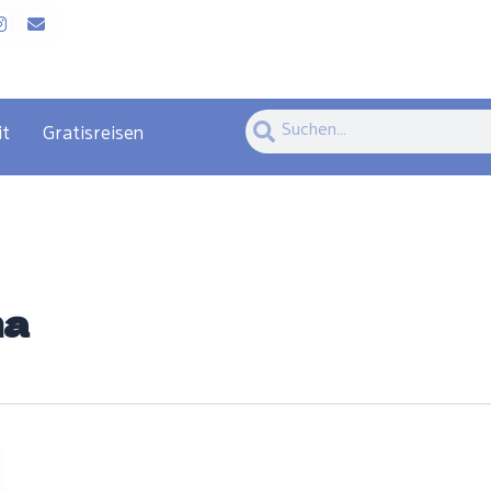
Suche
Suche
it
Gratisreisen
na