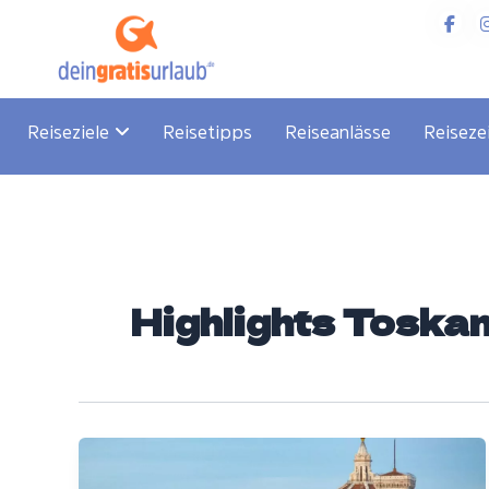
Zum
Inhalt
springen
Reiseziele
Reisetipps
Reiseanlässe
Reiseze
Highlights Toska