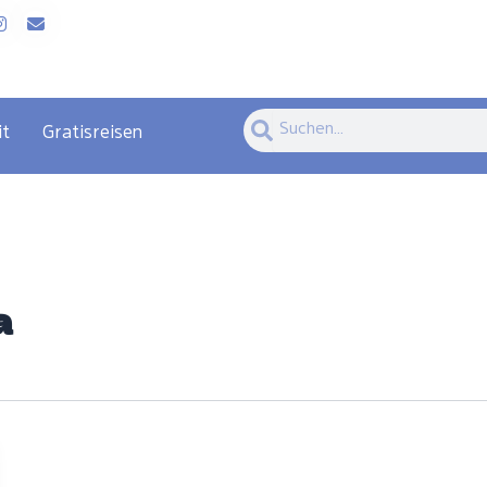
Suche
Suche
it
Gratisreisen
a