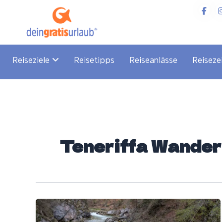
Zum
Inhalt
springen
Reiseziele
Reisetipps
Reiseanlässe
Reiseze
Teneriffa Wander