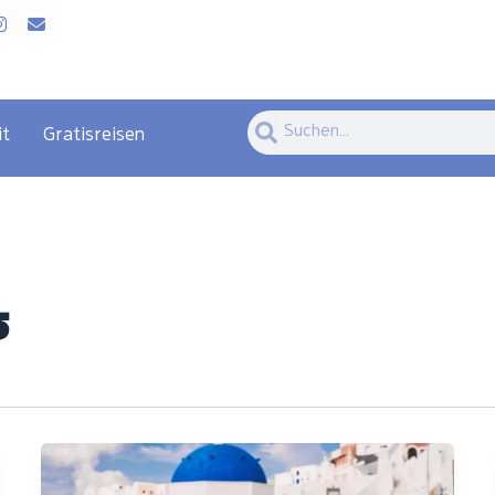
Suche
Suche
it
Gratisreisen
5