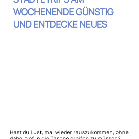
WOCHENENDE GÜNSTIG
UND ENTDECKE NEUES
Inhaltsverzeichnis
Prag: Das Juwel an der Moldau
Krakau: Kultur und Geschichte erleben
Straßburg: Ein Hauch von Frankreich
Valencia: Sonniges Wochenende in
Spanien
Budapest: Wellness und Geschichte
Hast du Lust, mal wieder rauszukommen, ohne
dabei tief in die Tasche greifen zu müssen?