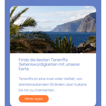
Finde die besten Teneriffa
Sehenswürdigkeiten mit unserer
Karte
Teneriffa ist eine Insel voller Vielfalt, von
atemberaubenden Stränden über Vulkane
bis hin zu charmanten...
Weiter lesen