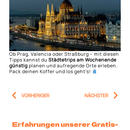
Ob Prag, Valencia oder Straßburg – mit diesen
Tipps kannst du
Städtetrips am Wochenende
günstig
planen und aufregende Orte erleben.
Pack deinen Koffer und los geht’s!
Prev
Nä
VORHERIGER
NÄCHSTER
Erfahrungen unserer Gratis-