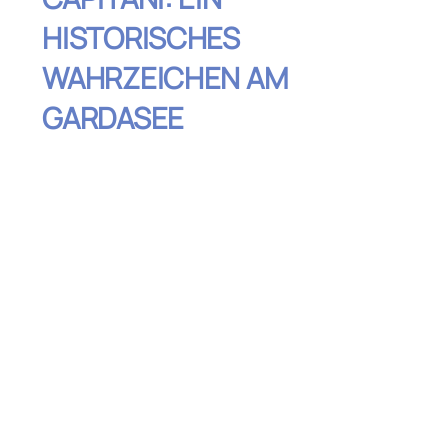
HISTORISCHES
WAHRZEICHEN AM
GARDASEE
Inhaltsverzeichnis
Die Fassade: Ein Meisterwerk der
venezianischen Gotik
Tauche ein in die Geschichte des
Gardasees
Genieße die Aussicht vom Garten
Ein Ort der Kultur: Veranstaltungen im
Palazzo
Kombiniere deinen Besuch mit einem
Bummel durch Malcesine