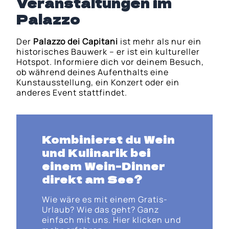
Veranstaltungen im
Palazzo
Der
Palazzo dei Capitani
ist mehr als nur ein
historisches Bauwerk – er ist ein kultureller
Hotspot. Informiere dich vor deinem Besuch,
ob während deines Aufenthalts eine
Kunstausstellung, ein Konzert oder ein
anderes Event stattfindet.
Kombinierst du Wein
und Kulinarik bei
einem
Wein-Dinner
direkt am See
?
Wie wäre es mit einem Gratis-
Urlaub? Wie das geht? Ganz
einfach mit uns. Hier klicken und