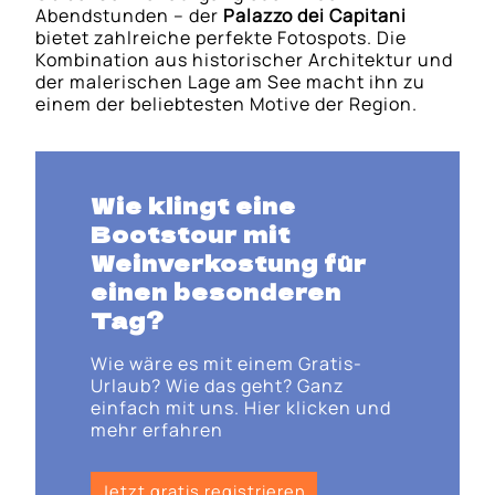
Abendstunden – der
Palazzo dei Capitani
bietet zahlreiche perfekte Fotospots. Die
Kombination aus historischer Architektur und
der malerischen Lage am See macht ihn zu
einem der beliebtesten Motive der Region.
Wie klingt eine
Bootstour mit
Weinverkostung
für
einen besonderen
Tag?
Wie wäre es mit einem Gratis-
Urlaub? Wie das geht? Ganz
einfach mit uns. Hier klicken und
mehr erfahren
Jetzt gratis registrieren