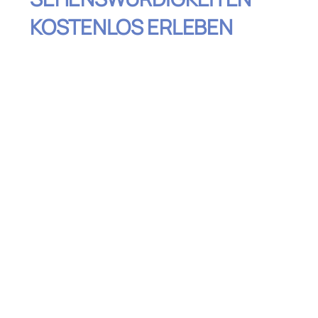
KOSTENLOS ERLEBEN
Inhaltsverzeichnis
Der Parc Güell – Kostenloser Zugang zu
einem Teil von Gaudís Meisterwerk
Die Strände von Barcelona – Sonne, Sand
und Meer für umsonst
Die Font Màgica – Ein magisches
Wasserspiel bei Nacht
Das Gotische Viertel – Ein Spaziergang
durch die Geschichte
Der Montjuïc Hügel – Natur und Kultur mit
Aussicht