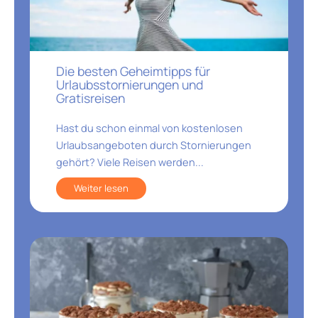
Die besten Geheimtipps für
Urlaubsstornierungen und
Gratisreisen
Hast du schon einmal von kostenlosen
Urlaubsangeboten durch Stornierungen
gehört? Viele Reisen werden...
Weiter lesen