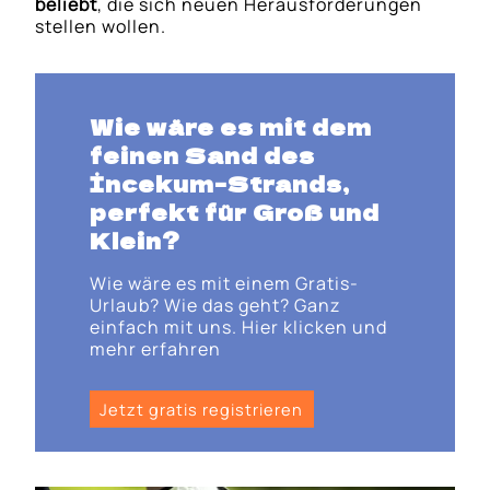
beliebt
, die sich neuen Herausforderungen
stellen wollen.
Wie wäre es mit dem
feinen Sand des
İncekum-Strands
,
perfekt für Groß und
Klein?
Wie wäre es mit einem Gratis-
Urlaub? Wie das geht? Ganz
einfach mit uns. Hier klicken und
mehr erfahren
Jetzt gratis registrieren