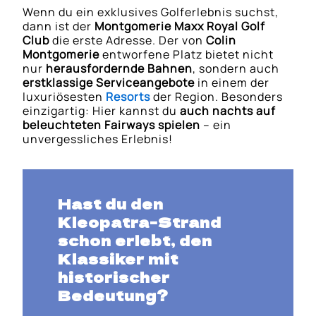
Wenn du ein exklusives Golferlebnis suchst,
dann ist der
Montgomerie Maxx Royal Golf
Club
die erste Adresse. Der von
Colin
Montgomerie
entworfene Platz bietet nicht
nur
herausfordernde Bahnen
, sondern auch
erstklassige Serviceangebote
in einem der
luxuriösesten
Resorts
der Region. Besonders
einzigartig: Hier kannst du
auch nachts auf
beleuchteten Fairways spielen
– ein
unvergessliches Erlebnis!
Hast du den
Kleopatra-Strand
schon erlebt, den
Klassiker mit
historischer
Bedeutung?