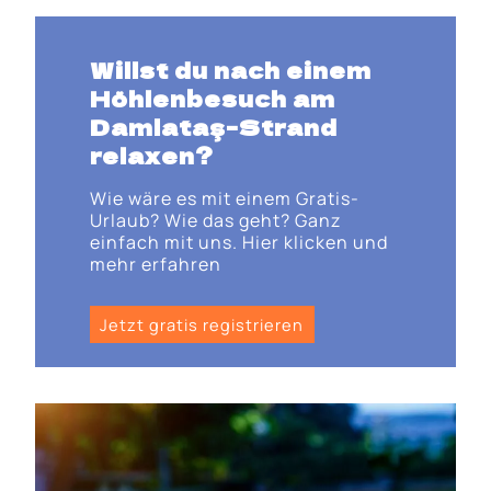
Willst du nach einem
Höhlenbesuch am
Damlataş-Strand
relaxen?
Wie wäre es mit einem Gratis-
Urlaub? Wie das geht? Ganz
einfach mit uns. Hier klicken und
mehr erfahren
Jetzt gratis registrieren