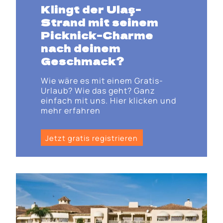
Klingt der
Ulaş-
Strand
mit seinem
Picknick-Charme
nach deinem
Geschmack?
Wie wäre es mit einem Gratis-
Urlaub? Wie das geht? Ganz
einfach mit uns. Hier klicken und
mehr erfahren
Jetzt gratis registrieren