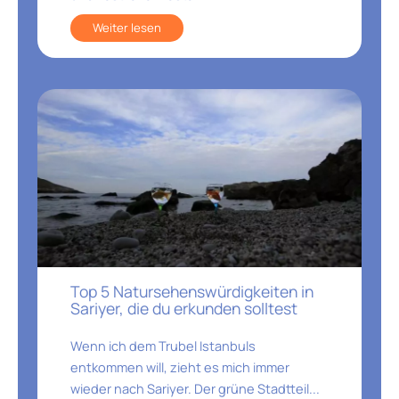
Weiter lesen
Top 5 Natursehenswürdigkeiten in
Sariyer, die du erkunden solltest
Wenn ich dem Trubel Istanbuls
entkommen will, zieht es mich immer
wieder nach Sariyer. Der grüne Stadtteil...