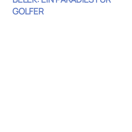
GOLFER
Inhaltsverzeichnis
Montgomerie Maxx Royal – Luxus und
Perfektion auf höchstem Niveau
Carya Golf Club – Europas erster Flutlicht-
Golfplatz
Sueno Golf Club – Zwei beeindruckende
Plätze für jeden Geschmack
Gloria Golf Club – Der größte Golfplatz der
Türkei
National Golf Club – Tradition trifft auf
sportliche Herausforderung