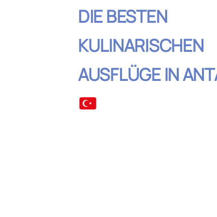
DIE BESTEN
KULINARISCHEN
AUSFLÜGE IN ANT
Inhaltsverzeic
Eine Street-Food-Tour durch 
Antalya
Ein Besuch auf dem Basar: F
orientalische Gewürze