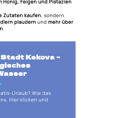
m Honig, Feigen und Pistazien
he Zutaten kaufen
, sondern
dlern plaudern
und
mehr über
en
.
 Stadt Kekova
–
gisches
 Wasser
ratis-Urlaub? Wie das
ns. Hier klicken und