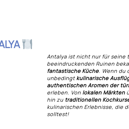
ALYA
Antalya ist nicht nur für sein
beeindruckenden Ruinen bekan
fantastische Küche
. Wenn du d
hnis
unbedingt
kulinarische Ausflü
authentischen Aromen der tür
erleben. Von
lokalen Märkten
ü
die Altstadt von
hin zu
traditionellen Kochkurs
kulinarischen Erlebnisse, die 
rische Zutaten und
solltest!