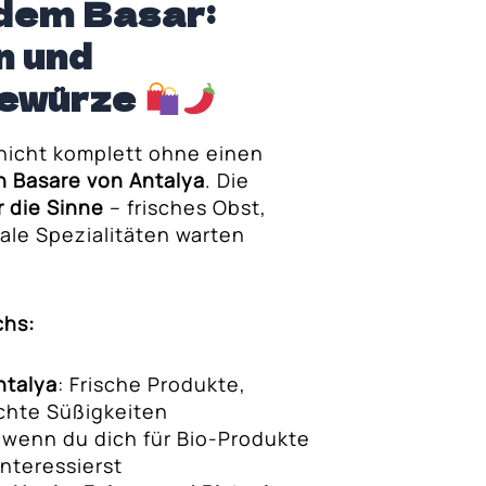
 dem Basar:
n und
Gewürze
nicht komplett ohne einen
n Basare von Antalya
. Die
r die Sinne
– frisches Obst,
ale Spezialitäten warten
chs:
ntalya
: Frische Produkte,
hte Süßigkeiten
, wenn du dich für Bio-Produkte
interessierst