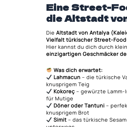
 Kochkurs
Eine Street-Fo
r durch die Region
die Altstadt vo
feezeremonie
Die
Altstadt von Antalya (Kalei
Vielfalt türkischer Street-Foo
Hier kannst du dich durch kle
einzigartigen Geschmäcker de
Was dich erwartet:
Lahmacun
– die türkische V
knusprigem Teig
Kokoreç
– gewürzte Lamm-In
für Mutige
Döner oder Tantuni
– perfek
knusprigem Brot
Simit
– das türkische Sesam
unterwegs