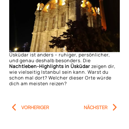
Üsküdar ist anders – ruhiger, persönlicher,
und genau deshalb besonders. Die
Nachtleben-Highlights in Üsküdar
zeigen dir,
wie vielseitig Istanbul sein kann. Warst du
schon mal dort? Welcher dieser Orte würde
dich am meisten reizen?
Prev
Nä
VORHERIGER
NÄCHSTER