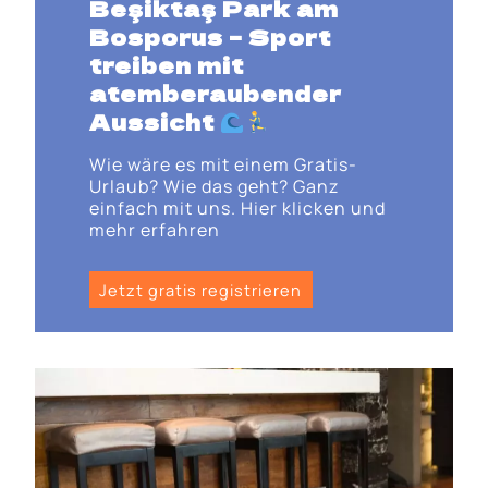
Beşiktaş Park am
Bosporus
– Sport
treiben mit
atemberaubender
Aussicht
Wie wäre es mit einem Gratis-
Urlaub? Wie das geht? Ganz
einfach mit uns. Hier klicken und
mehr erfahren
Jetzt gratis registrieren