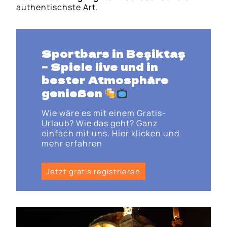
authentischste Art.
Sportbars in Beşiktaş
– Spiele live und in
bester Atmosphäre
genießen
Wie wäre es mit einem Gratis-
Urlaub? Wie das geht? Ganz
einfach mit uns. Hier klicken und
mehr erfahren
Jetzt gratis registrieren