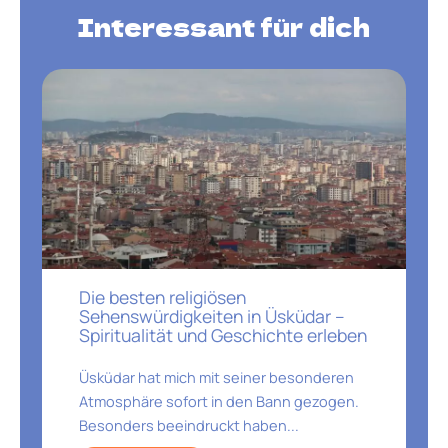
Interessant für dich
Die besten religiösen
Sehenswürdigkeiten in Üsküdar –
Spiritualität und Geschichte erleben
Üsküdar hat mich mit seiner besonderen
Atmosphäre sofort in den Bann gezogen.
Besonders beeindruckt haben...