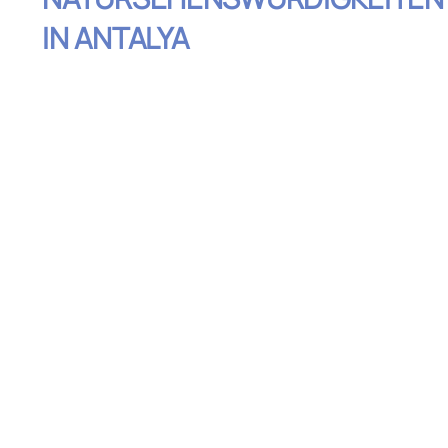
IN ANTALYA
Inhaltsverzeichnis
Düden-Wasserfälle: Naturschauspiel im
Herzen Antalyas
Köprülü Canyon: Ein Paradies für
Abenteurer und Naturliebhaber
Olympos-Berg und Chimaira: Mystik und
Natur vereint
Karain-Höhle: Eine Reise in die Steinzeit
Saklikent-Schlucht: Das verborgene
Paradies