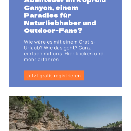
Canyon, einem
Paradies für
Naturliebhaber und
Outdoor-Fans?
Wie wäre es mit einem Gratis-
Urlaub? Wie das geht? Ganz
einfach mit uns. Hier klicken und
mehr erfahren
Jetzt gratis registrieren