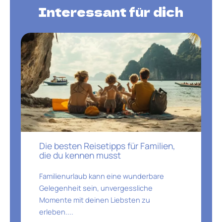
Interessant für dich
Die besten Reisetipps für Familien,
die du kennen musst
Familienurlaub kann eine wunderbare
Gelegenheit sein, unvergessliche
Momente mit deinen Liebsten zu
erleben....