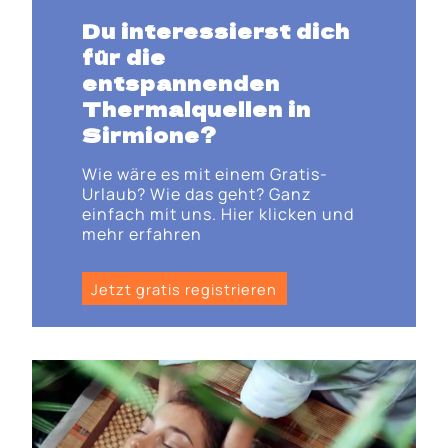
Du interessierst dich
für die
entspannenden
Thermalquellen in
Sirmione?
Wie wäre es mit einem Gratis-
Urlaub? Wie das geht? Ganz
einfach mit uns. Hier klicken und
mehr erfahren
Jetzt gratis registrieren