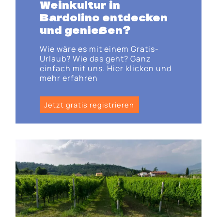
Weinkultur in
Bardolino entdecken
und genießen?
Wie wäre es mit einem Gratis-
Urlaub? Wie das geht? Ganz
einfach mit uns. Hier klicken und
mehr erfahren
Jetzt gratis registrieren