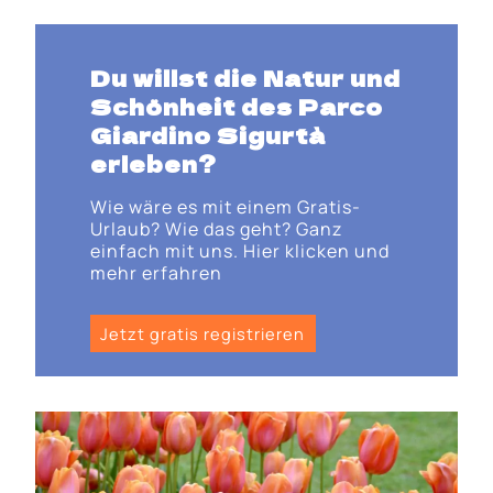
Du willst die Natur und
Schönheit des Parco
Giardino Sigurtà
erleben?
Wie wäre es mit einem Gratis-
Urlaub? Wie das geht? Ganz
einfach mit uns. Hier klicken und
mehr erfahren
Jetzt gratis registrieren