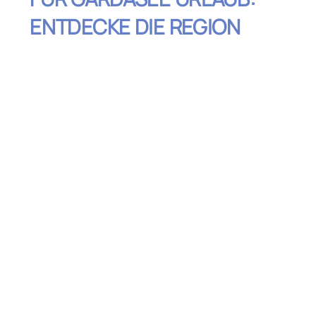
ENTDECKE DIE REGION
Inhaltsverzeichnis
Erkunde die historische Stadt Riva del
Garda
Besuche das idyllische Malcesine und
den Monte Baldo
Erlebe die Weinkultur in Bardolino
Entdecke die Thermalquellen von
Sirmione
Genieße die Natur im Parco Giardino
Sigurtà