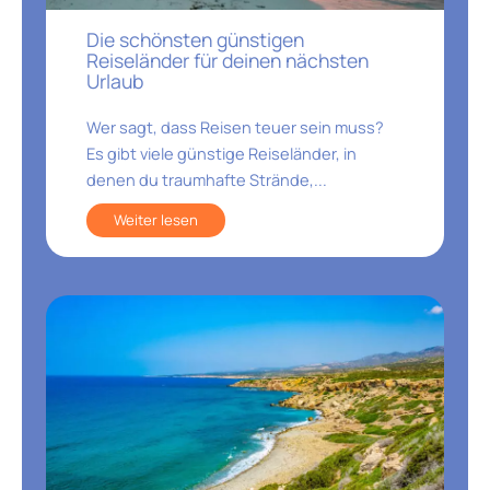
Die schönsten günstigen
Reiseländer für deinen nächsten
Urlaub
Wer sagt, dass Reisen teuer sein muss?
Es gibt viele günstige Reiseländer, in
denen du traumhafte Strände,...
Weiter lesen