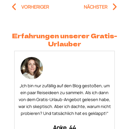
Prev
Nä
VORHERIGER
NÄCHSTER
Erfahrungen unserer Gratis-
Urlauber
„Ich bin nur zufällig auf den Blog gestoßen, um
ein paar Reiseideen zu sammeln. Als ich dann
von dem Gratis-Urlaub-Angebot gelesen habe,
war ich skeptisch. Aber ich dachte, warum nicht
probieren? Und tatsächlich hat es geklappt!“
Anke, 44