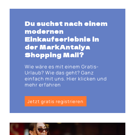
Du suchst nach einem
modernen
Einkaufserlebnis in
der MarkAntalya
Shopping Mall?
Wie wäre es mit einem Gratis-
Urlaub? Wie das geht? Ganz
einfach mit uns. Hier klicken und
mehr erfahren
Jetzt gratis registrieren