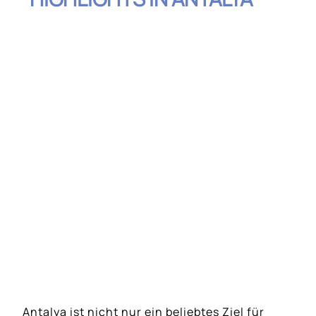
Inhaltsverzeichnis
Die Altstadt von Kaleiçi: Traditionelles
Handwerk und Souvenirs
MarkAntalya Shopping Mall: Modernes
Einkaufen auf mehreren Etagen
Antalya Bazaar: Ein traditioneller Markt
voller Farben und Aromen
TerraCity Shopping Center: Luxus und
Eleganz
Die lokale Flohmärkte: Versteckte Schätze
entdecken
Antalya ist nicht nur ein beliebtes Ziel für