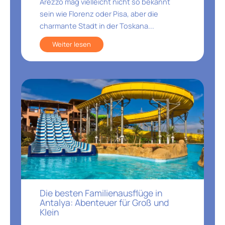
Arezzo mag vielleicht nicht so bekannt
sein wie Florenz oder Pisa, aber die
charmante Stadt in der Toskana...
Weiter lesen
Die besten Familienausflüge in
Antalya: Abenteuer für Groß und
Klein