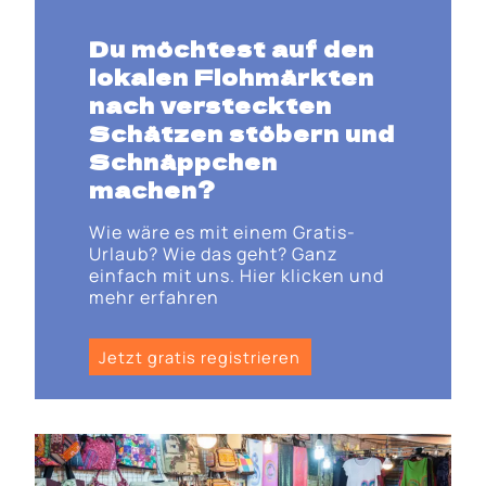
Du möchtest auf den
lokalen Flohmärkten
nach versteckten
Schätzen stöbern und
Schnäppchen
machen?
Wie wäre es mit einem Gratis-
Urlaub? Wie das geht? Ganz
einfach mit uns. Hier klicken und
mehr erfahren
Jetzt gratis registrieren