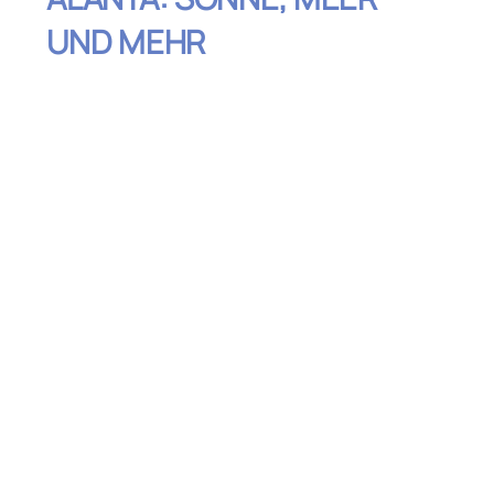
UND MEHR
Inhaltsverzeichnis
Kleopatra-Strand: Der Klassiker mit
Geschichte
Keykubat-Strand: Familienfreundlich und
entspannt
Ulaş-Strand: Geheimtipp mit Picknick-
Charme
Damlataş-Strand: Perfekt nach einem
Höhlenbesuch
İncekum-Strand: Der feine Sandstrand für
alle