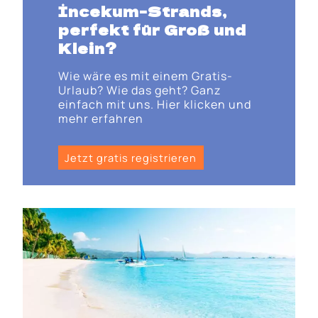
İncekum-Strands
,
perfekt für Groß und
Klein?
Wie wäre es mit einem Gratis-
Urlaub? Wie das geht? Ganz
einfach mit uns. Hier klicken und
mehr erfahren
Jetzt gratis registrieren