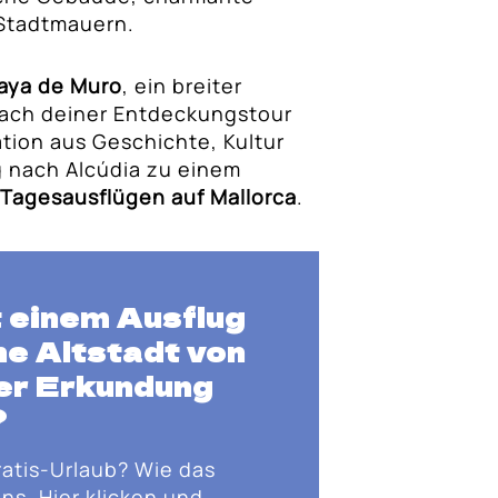
 Stadtmauern.
laya de Muro
, ein breiter
 nach deiner Entdeckungstour
tion aus Geschichte, Kultur
g nach Alcúdia zu einem
n
Tagesausflügen auf Mallorca
.
t einem Ausflug
che Altstadt von
ner Erkundung
?
ratis-Urlaub? Wie das
ns. Hier klicken und