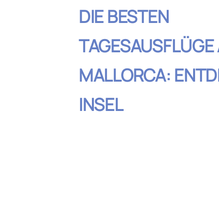
DIE BESTEN
TAGESAUSFLÜGE 
MALLORCA: ENTD
INSEL
Inhaltsverzeic
Ein Tag im Tramuntana-Gebi
Eine Entdeckungstour durch 
Nordküste
Bootstour zur Insel Cabrera