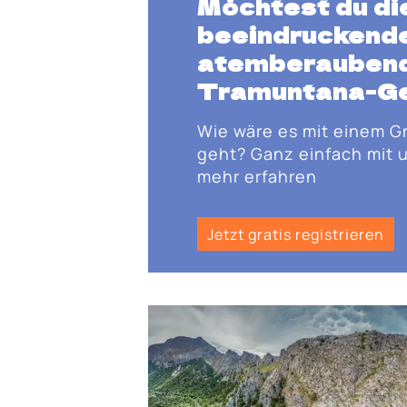
Möchtest du di
beeindruckende
atemberaubend
Tramuntana-Ge
Wie wäre es mit einem G
geht? Ganz einfach mit u
mehr erfahren
Jetzt gratis registrieren