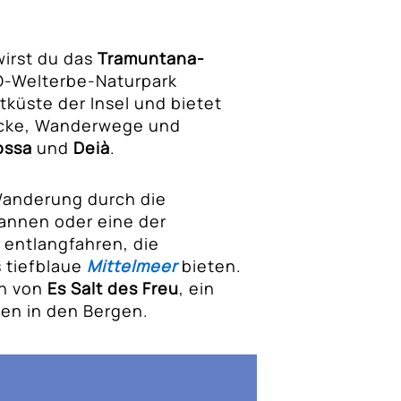
wirst du das
Tramuntana-
O-Welterbe-Naturpark
tküste der Insel und bietet
cke, Wanderwege und
ossa
und
Deià
.
 Wanderung durch die
annen oder eine der
entlangfahren, die
s tiefblaue
Mittelmeer
bieten.
en von
Es Salt des Freu
, ein
ten in den Bergen.