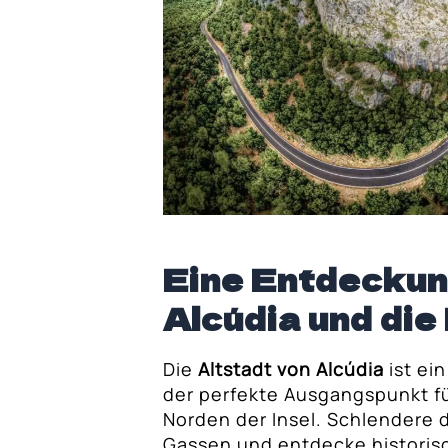
Eine Entdeckun
Alcúdia und di
Die
Altstadt von Alcúdia
ist ei
der perfekte Ausgangspunkt f
Norden der Insel. Schlendere 
Gassen und entdecke histori