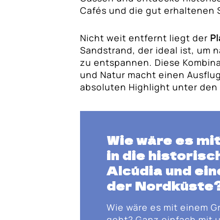
Cafés und die gut erhaltenen
Nicht weit entfernt liegt der
P
Sandstrand, der ideal ist, um
zu entspannen. Diese Kombina
und Natur macht einen Ausflu
absoluten Highlight unter de
Wie wäre es mi
in die historis
Alcúdia und ei
der Nordküste
Wie wäre es mit einem G
geht? Ganz einfach mit u