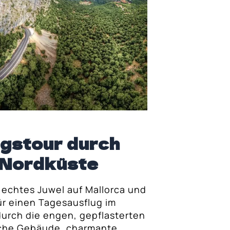
gstour durch
e Nordküste
n echtes Juwel auf Mallorca und
ür einen Tagesausflug im
durch die engen, gepflasterten
sche Gebäude, charmante