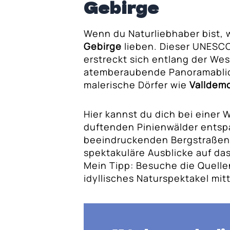
Gebirge
öhlen von Porto
Wenn du Naturliebhaber bist, 
alma de Mallorca
Gebirge
lieben. Dieser UNESC
erstreckt sich entlang der Wes
atemberaubende Panoramabli
malerische Dörfer wie
Valldem
Hier kannst du dich bei einer
duftenden Pinienwälder entsp
beeindruckenden Bergstraßen 
spektakuläre Ausblicke auf da
Mein Tipp: Besuche die Quell
idyllisches Naturspektakel mit