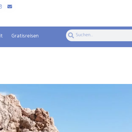
Suche
Suche
it
Gratisreisen