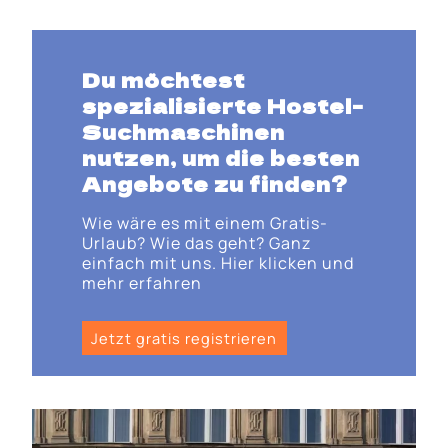
Du möchtest
spezialisierte Hostel-
Suchmaschinen
nutzen, um die besten
Angebote zu finden?
Wie wäre es mit einem Gratis-
Urlaub? Wie das geht? Ganz
einfach mit uns. Hier klicken und
mehr erfahren
Jetzt gratis registrieren