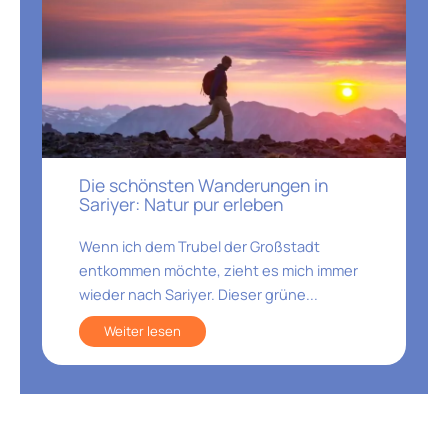
Die schönsten Wanderungen in
Sariyer: Natur pur erleben
Wenn ich dem Trubel der Großstadt
entkommen möchte, zieht es mich immer
wieder nach Sariyer. Dieser grüne...
Weiter lesen