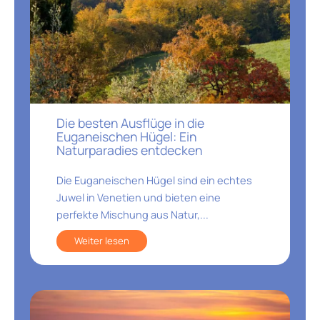
Die besten Ausflüge in die
Euganeischen Hügel: Ein
Naturparadies entdecken
Die Euganeischen Hügel sind ein echtes
Juwel in Venetien und bieten eine
perfekte Mischung aus Natur,...
Weiter lesen