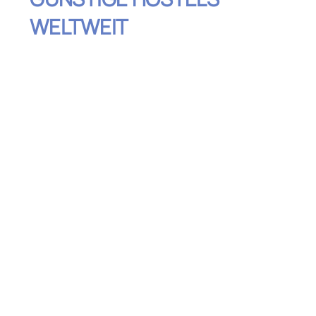
WELTWEIT
Inhaltsverzeichnis
Nutze spezialisierte Hostel-
Suchmaschinen
Flexibilität bei der Buchung und
Reisezeiten
Hostels mit Gemeinschaftsbereichen
bevorzugen
Buche längere Aufenthalte für Rabatte
Vertraue auf persönliche Empfehlungen
und Bewertungen