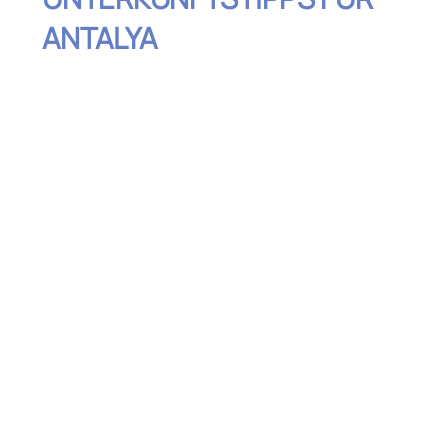
ANTALYA
Inhaltsverzeichnis
Luxuriöse Hotels für den besonderen
Komfort
Gemütliche Pensionen und Boutique-
Hotels in Kaleiçi
Budgetfreundliche Hostels für junge
Reisende
Ferienwohnungen für mehr Flexibilität
Campingplätze und Öko-Resorts für
Naturliebhaber