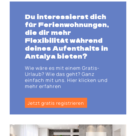
Du interessierst dich
für Ferienwohnungen,
die dir mehr
Flexibilität während
deines Aufenthalts in
Antalya bieten?
Wie wäre es mit einem Gratis-
Urlaub? Wie das geht? Ganz
einfach mit uns. Hier klicken und
mehr erfahren
Jetzt gratis registrieren