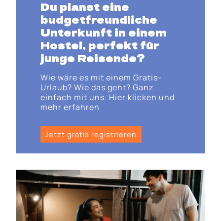
Du planst eine
budgetfreundliche
Unterkunft in einem
Hostel, perfekt für
junge Reisende?
Wie wäre es mit einem Gratis-
Urlaub? Wie das geht? Ganz
einfach mit uns. Hier klicken und
mehr erfahren
Jetzt gratis registrieren