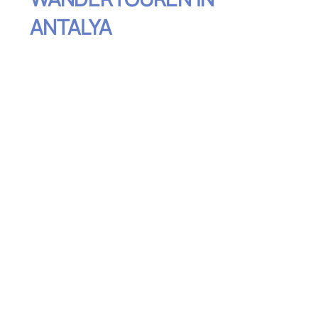
ANTALYA
Inhaltsverzeichnis
Der Lykische Weg: Ein Klassiker unter den
Wandertouren
Tahtali-Berg (Mount Olympos): Wandern
auf den Gipfel
Düden-Wasserfälle: Eine entspannte
Wandertour für Naturfreunde
Göynük-Schlucht: Abenteuerliche
Wanderung durch die Schlucht
Termessos: Wandern durch antike Ruinen