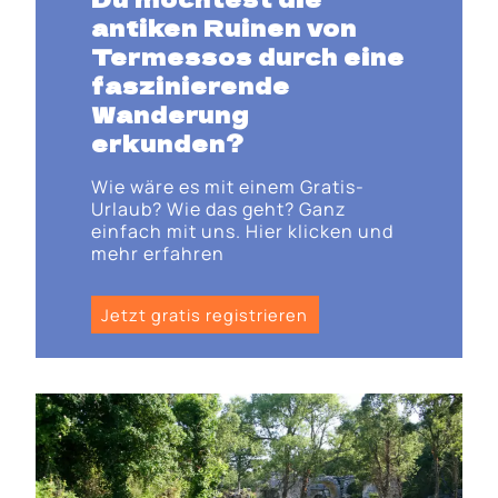
antiken Ruinen von
Termessos durch eine
faszinierende
Wanderung
erkunden?
Wie wäre es mit einem Gratis-
Urlaub? Wie das geht? Ganz
einfach mit uns. Hier klicken und
mehr erfahren
Jetzt gratis registrieren