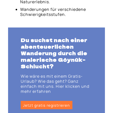
Naturerlebnis.
Wanderungen für verschiedene
Schwierigkeitsstufen.
Du suchst nach einer
abenteuerlichen
Wanderung durch die
malerische Göynük-
Schlucht?
Wie wäre es mit einem Gratis-
Urlaub? Wie das geht? Ganz
einfach mit uns. Hier klicken und
mehr erfahren
Jetzt gratis registrieren