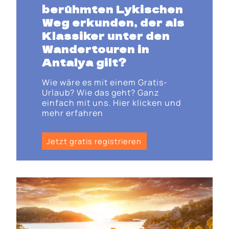
berühmten Lykischen
Weg erkunden, der als
Klassiker unter den
Wandertouren in
Antalya gilt?
Wie wäre es mit einem Gratis-
Urlaub? Wie das geht? Ganz
einfach mit uns. Hier klicken und
mehr erfahren
Jetzt gratis registrieren