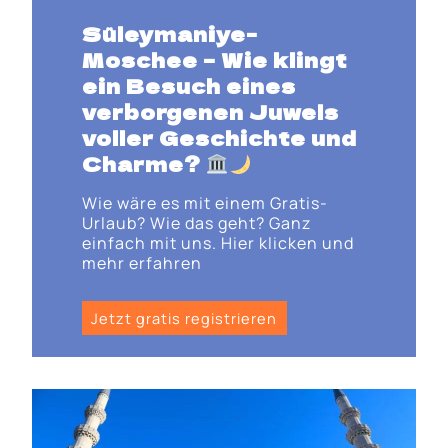
Süleymaniye-
Moschee
– Wie klingt
ein Besuch eines
verborgenen Juwels
voller Geschichte und
Charme
?
Wie wäre es mit einem Gratis-
Urlaub? Wie das geht? Ganz
einfach mit uns. Hier klicken und
mehr erfahren
Jetzt gratis registrieren