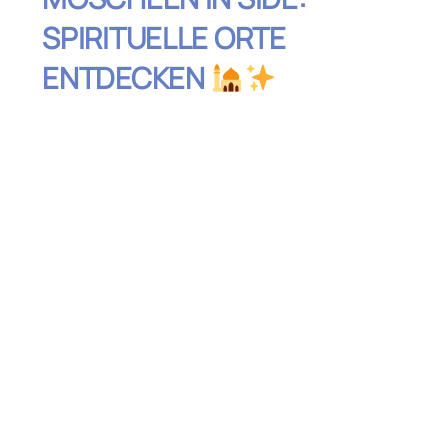
SPIRITUELLE ORTE
ENTDECKEN
Inhaltsverzeichnis
Fatih-Moschee – Die zentrale Moschee
von Side
Selimiye-Moschee – Islamische Kunst und
Tradition
Kemer-Moschee – Ein Ort der Stille und
Spiritualität
Manavgat Merkez Külliye Moschee – Die
größte Moschee der Region
Süleymaniye-Moschee – Ein verborgenes
Juwel