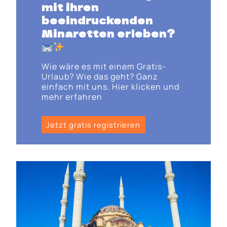
mit ihren
beeindruckenden
Minaretten
erleben?
Wie wäre es mit einem Gratis-
Urlaub? Wie das geht? Ganz
einfach mit uns. Hier klicken und
mehr erfahren
Jetzt gratis registrieren