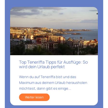
Top Teneriffa Tipps für Ausflüge: So
wird dein Urlaub perfekt
Wenn du auf Teneriffa bist und das
Maximum aus deinem Urlaub herausholen
möchtest, dann gibt es einige...
Weiter lesen