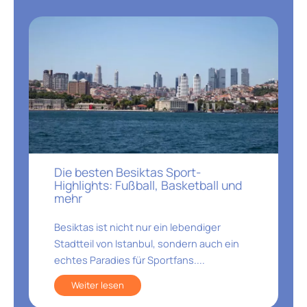
Die besten Besiktas Sport-
Highlights: Fußball, Basketball und
mehr
Besiktas ist nicht nur ein lebendiger
Stadtteil von Istanbul, sondern auch ein
echtes Paradies für Sportfans....
Weiter lesen