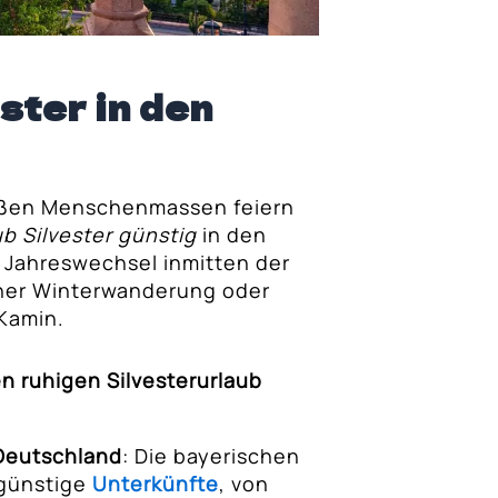
ster in den
roßen Menschenmassen feiern
ub Silvester günstig
in den
 Jahreswechsel inmitten der
einer Winterwanderung oder
Kamin.
n ruhigen Silvesterurlaub
Deutschland
: Die bayerischen
 günstige
Unterkünfte
, von