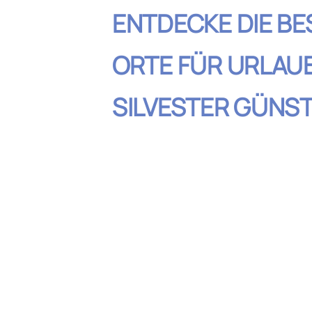
ENTDECKE DIE BE
ORTE FÜR URLAU
SILVESTER GÜNST
Inhaltsverzeic
Silvester in Osteuropa: Preis
Natur pur: Silvester in den B
Feiern am Mittelmeer: Günst
Silvesterurlaub am Strand
Skandinavien: Silvester mit 
Städtereisen in Deutschland