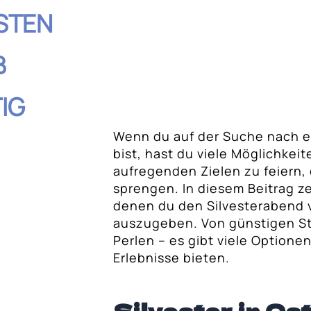
STEN
B
IG
Wenn du auf der Suche nach 
hnis
bist, hast du viele Möglichkei
aufregenden Zielen zu feiern,
wert und festlich
sprengen. In diesem Beitrag ze
denen du den Silvesterabend v
ergen
auszugeben. Von günstigen St
iger
Perlen – es gibt viele Optionen
Erlebnisse bieten.
den Nordlichtern
: Günstig und nah