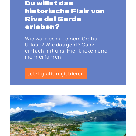
Du willst das
historische Flair von
Riva del Garda
erleben?
Wie wäre es mit einem Gratis-
Urlaub? Wie das geht? Ganz
einfach mit uns. Hier klicken und
mehr erfahren
Jetzt gratis registrieren