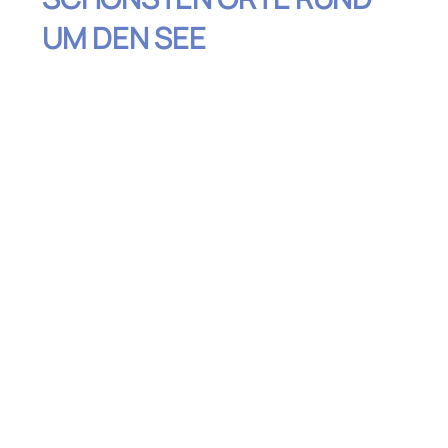
UM DEN SEE
Inhaltsverzeichnis
Entdecke das malerische Limone sul
Garda
Genieße den Ausblick vom Monte Baldo
Besuche die Scaligerburg in Malcesine
Entspanne in der Stadt Bardolino und
genieße den Wein
Entdecke das historische Riva del Garda
Mache einen Abstecher nach Sirmione
und genieße die Thermen