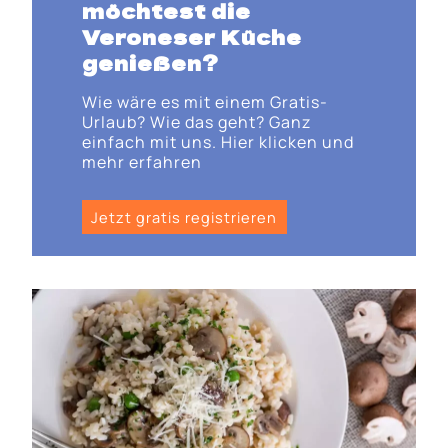
möchtest die
Veroneser Küche
genießen?
Wie wäre es mit einem Gratis-
Urlaub? Wie das geht? Ganz
einfach mit uns. Hier klicken und
mehr erfahren
Jetzt gratis registrieren