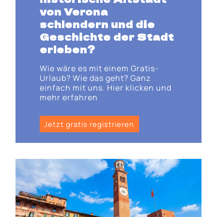
von Verona
schlendern und die
Geschichte der Stadt
erleben?
Wie wäre es mit einem Gratis-
Urlaub? Wie das geht? Ganz
einfach mit uns. Hier klicken und
mehr erfahren
Jetzt gratis registrieren