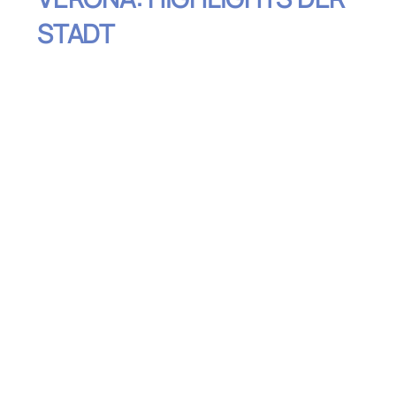
STADT
Inhaltsverzeichnis
Besuche die Arena di Verona – Ein antikes
Meisterwerk
Entdecke Julias Balkon – Ein romantischer
Ort
Schlendere durch die Altstadt von Verona
– Ein Spaziergang durch die Geschichte
Genieße die Veroneser Küche –
Kulinarische Highlights
Besuche das Castelvecchio und die
Ponte Scaligero