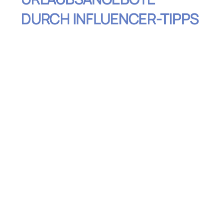
DURCH INFLUENCER-TIPPS
Inhaltsverzeichnis
Warum Influencer-Tipps dir die besten
Top-Urlaubsangebote liefern
So startest du deine Suche nach
Influencer-Tipps
Beispiele für Top-Urlaubsangebote durch
Influencer-Tipps
Verpasse keine Deals: Tipps zur richtigen
Planung
Die besten Plattformen für Influencer-
Tipps zu Top-Urlaubsangeboten
Vorsicht bei der Auswahl: Nicht alle
Angebote sind echte Schnäppchen