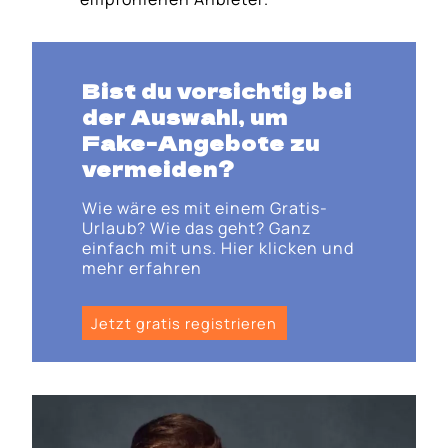
Bist du vorsichtig bei
der Auswahl, um
Fake-Angebote zu
vermeiden?
Wie wäre es mit einem Gratis-
Urlaub? Wie das geht? Ganz
einfach mit uns. Hier klicken und
mehr erfahren
Jetzt gratis registrieren