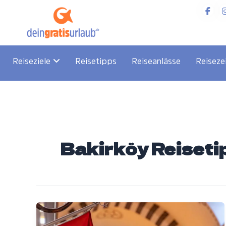
Zum
Inhalt
springen
Reiseziele
Reisetipps
Reiseanlässe
Reiseze
Bakirköy Reiseti