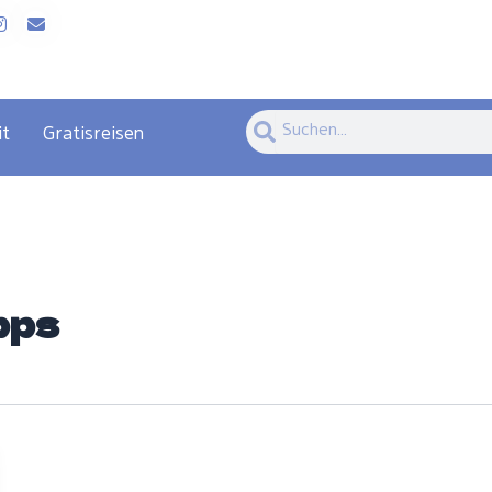
Suche
Suche
it
Gratisreisen
pps