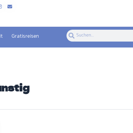
Suche
Suche
it
Gratisreisen
ünstig