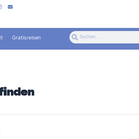
Suche
Suche
it
Gratisreisen
finden