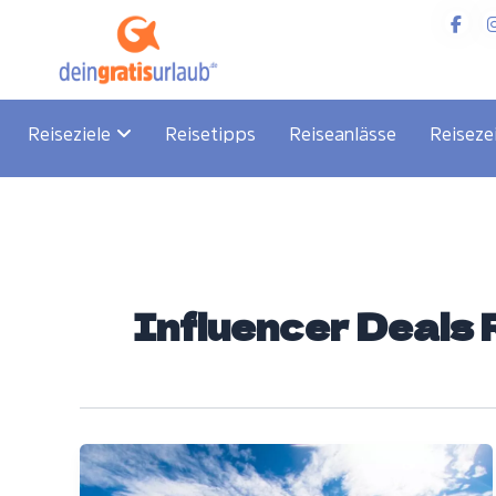
Zum
Inhalt
springen
Reiseziele
Reisetipps
Reiseanlässe
Reiseze
Influencer Deals 