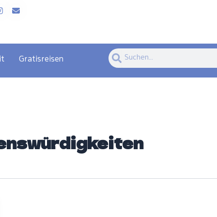
Suche
Suche
it
Gratisreisen
enswürdigkeiten