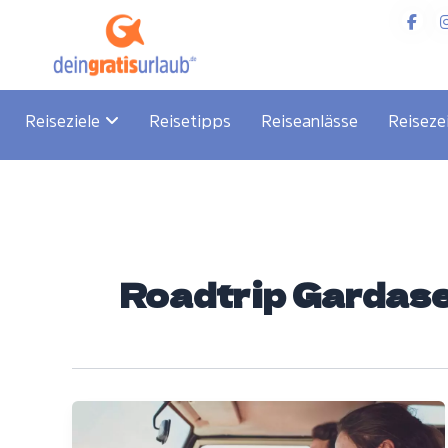
Zum
Inhalt
springen
Reiseziele
Reisetipps
Reiseanlässe
Reiseze
Roadtrip Gardas