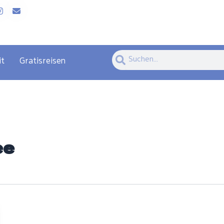
Suche
Suche
it
Gratisreisen
ee