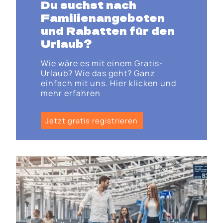
Du suchst nach
Familienangeboten
und Rabatten für den
Urlaub?
Wie wäre es mit einem Gratis-
Urlaub? Wie das geht? Ganz
einfach mit uns. Hier klicken und
mehr erfahren
Jetzt gratis registrieren