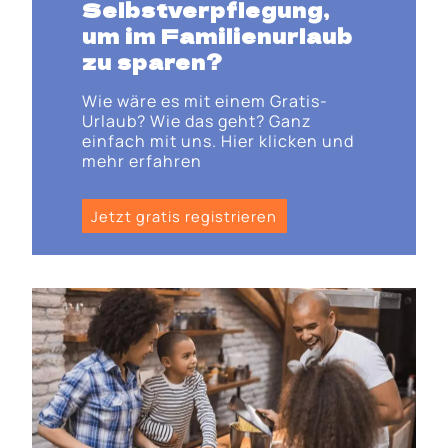
Selbstverpflegung,
um im Familienurlaub
zu sparen?
Wie wäre es mit einem Gratis-
Urlaub? Wie das geht? Ganz
einfach mit uns. Hier klicken und
mehr erfahren
Jetzt gratis registrieren