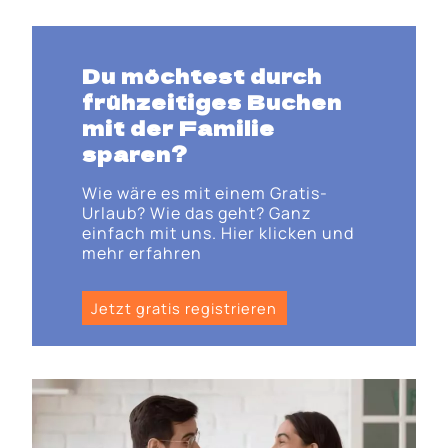
Du möchtest durch
frühzeitiges Buchen
mit der Familie
sparen?
Wie wäre es mit einem Gratis-
Urlaub? Wie das geht? Ganz
einfach mit uns. Hier klicken und
mehr erfahren
Jetzt gratis registrieren