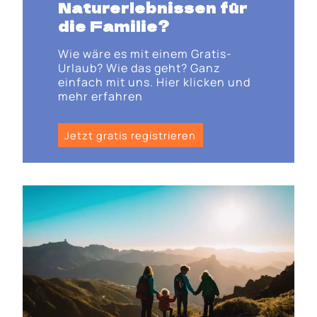
Naturerlebnissen für
die Familie?
Wie wäre es mit einem Gratis-
Urlaub? Wie das geht? Ganz
einfach mit uns. Hier klicken und
mehr erfahren
Jetzt gratis registrieren