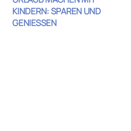
KINDERN: SPAREN UND
GENIESSEN
Inhaltsverzeichnis
Frühzeitig buchen: Sparen durch Planung
Nutze Familienangebote und Rabatte
Selbstverpflegung statt
Restaurantbesuche
Flexible Reisedaten und Nebensaison
nutzen
Kostenfreie Aktivitäten und Natur
genießen