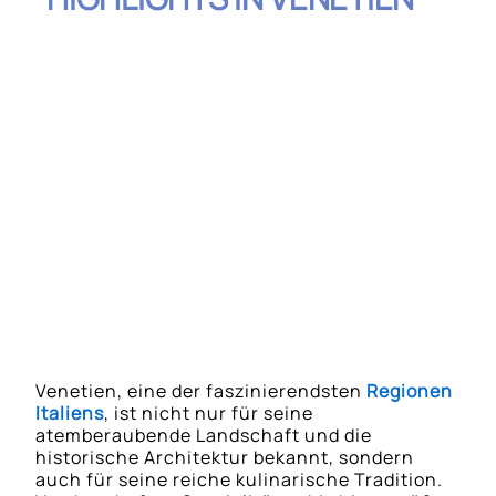
Inhaltsverzeichnis
Risotto al Nero di Seppia
Polenta e Schie
Baccalà Mantecato
Sarde in Saor
Tiramisu
Bigoli in Salsa
Venetien, eine der faszinierendsten
Regionen
Italiens
, ist nicht nur für seine
atemberaubende Landschaft und die
historische Architektur bekannt, sondern
auch für seine reiche kulinarische Tradition.