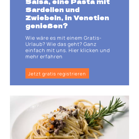
Salsa, eine Pasta mit
Sardellen und
Zwiebeln, in Venetien
genießen?
Wie wäre es mit einem Gratis-
Urlaub? Wie das geht? Ganz
einfach mit uns. Hier klicken und
mehr erfahren
Jetzt gratis registrieren