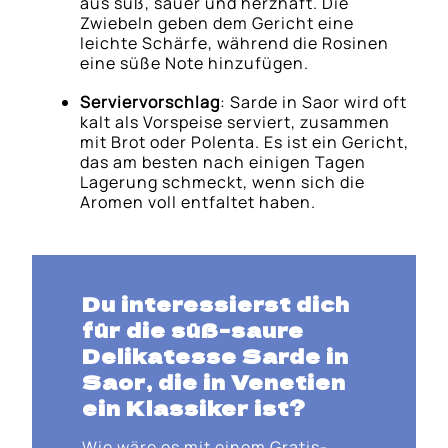
aus süß, sauer und herzhaft. Die
Zwiebeln geben dem Gericht eine
leichte Schärfe, während die Rosinen
eine süße Note hinzufügen.
Serviervorschlag
: Sarde in Saor wird oft
kalt als Vorspeise serviert, zusammen
mit Brot oder Polenta. Es ist ein Gericht,
das am besten nach einigen Tagen
Lagerung schmeckt, wenn sich die
Aromen voll entfaltet haben.
Du interessierst dich
für die süß-saure
Delikatesse Sarde in
Saor, die in Venetien
ein Klassiker ist?
Wie wäre es mit einem Gratis-