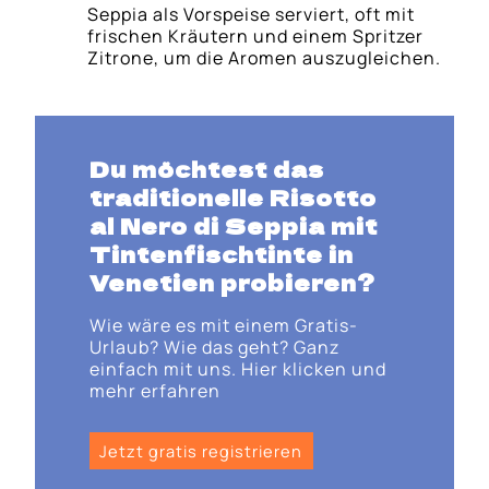
Seppia als Vorspeise serviert, oft mit
frischen Kräutern und einem Spritzer
Zitrone, um die Aromen auszugleichen.
Du möchtest das
traditionelle Risotto
al Nero di Seppia mit
Tintenfischtinte in
Venetien probieren?
Wie wäre es mit einem Gratis-
Urlaub? Wie das geht? Ganz
einfach mit uns. Hier klicken und
mehr erfahren
Jetzt gratis registrieren