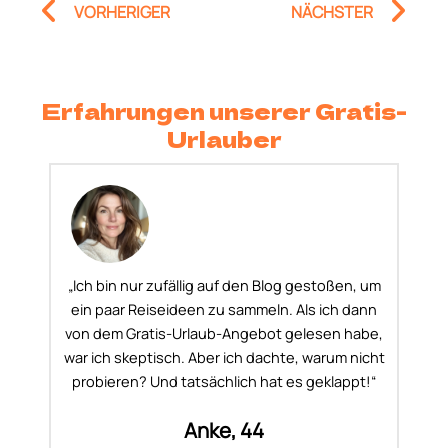
Prev
Nä
VORHERIGER
NÄCHSTER
Erfahrungen unserer Gratis-
Urlauber
„Ich bin nur zufällig auf den Blog gestoßen, um
ein paar Reiseideen zu sammeln. Als ich dann
von dem Gratis-Urlaub-Angebot gelesen habe,
war ich skeptisch. Aber ich dachte, warum nicht
probieren? Und tatsächlich hat es geklappt!“
Anke, 44