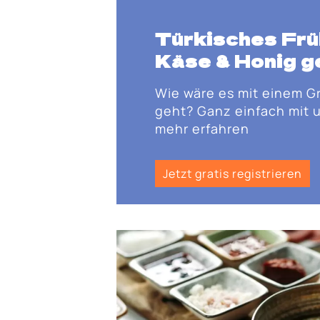
Türkisches Fr
Käse & Honig 
Wie wäre es mit einem G
geht? Ganz einfach mit u
mehr erfahren
Jetzt gratis registrieren