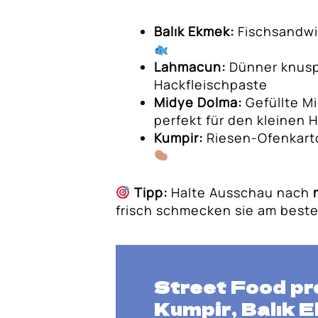
Balık Ekmek:
Fischsandwi
Lahmacun:
Dünner knuspr
Hackfleischpaste
Midye Dolma:
Gefüllte M
perfekt für den kleinen 
Kumpir:
Riesen-Ofenkarto
Tipp:
Halte Ausschau nach
frisch schmecken sie am best
Street Food pr
Kumpir, Balık 