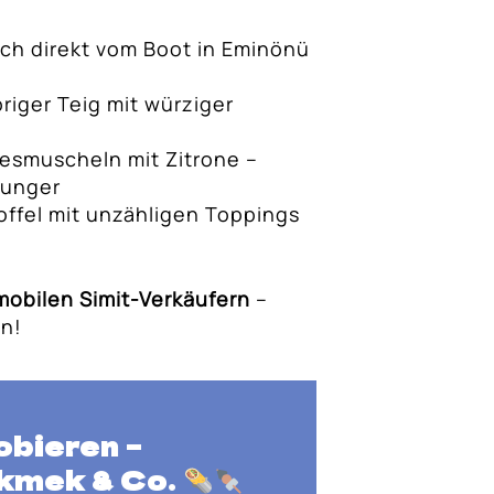
ch direkt vom Boot in Eminönü
iger Teig mit würziger
iesmuscheln mit Zitrone –
Hunger
ffel mit unzähligen Toppings
mobilen Simit-Verkäufern
–
en!
obieren
–
Ekmek & Co.