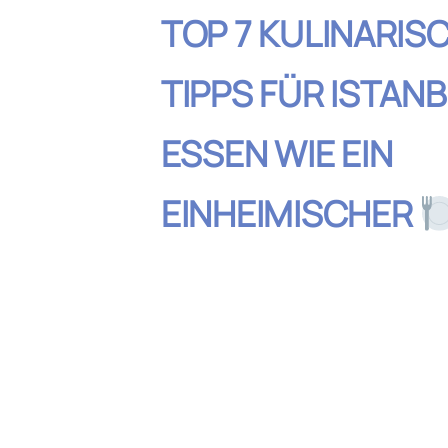
TOP 7 KULINARIS
TIPPS FÜR ISTANB
ESSEN WIE EIN
EINHEIMISCHER
Inhaltsverzeic
Starte deinen Tag mit einem 
türkischen Frühstück
Probiere die berühmte Stree
Istanbuls