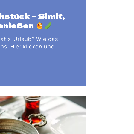
ühstück
– Simit,
genießen
ratis-Urlaub? Wie das
ns. Hier klicken und