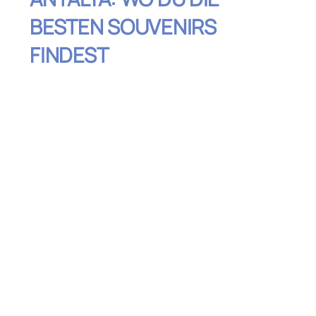
BESTEN SOUVENIRS
FINDEST
Inhaltsverzeichnis
Der Basar von Antalya: Ein Fest für die
Sinne
Kaleiçi: Shoppen im Herzen der Altstadt
Migros Shopping Center: Alles unter
einem Dach
Handgemachte Teppiche: Traditionelle
Meisterwerke
Der Gewürzmarkt: Ein Duft von Orient
Schmuck und Gold: Glänzende
Erinnerungen