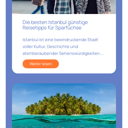
Die besten Istanbul günstige
Reisetipps für Sparfüchse
Istanbul ist eine beeindruckende Stadt
voller Kultur, Geschichte und
atemberaubender Sehenswürdigkeiten....
Weiter lesen