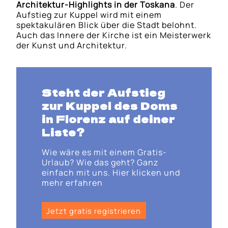
Architektur-Highlights in der Toskana
. Der
Aufstieg zur Kuppel wird mit einem
spektakulären Blick über die Stadt belohnt.
Auch das Innere der Kirche ist ein Meisterwerk
der Kunst und Architektur.
Steht der Aufstieg
zur
Kuppel des Doms
in Florenz
auf deiner
Liste?
Wie wäre es mit einem Gratis-
Urlaub? Wie das geht? Ganz
einfach mit uns. Hier klicken und
mehr erfahren
Jetzt gratis registrieren