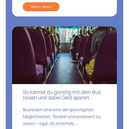
Weiter lesen
So kannst du günstig mit dem Bus
reisen und dabei Geld sparen
Busreisen sind eine der günstigsten
Möglichkeiten, flexibel und preiswert zu
reisen – egal, ob innerhalb...