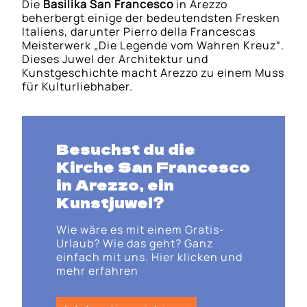
Die
Basilika San Francesco
in Arezzo
beherbergt einige der bedeutendsten Fresken
Italiens, darunter Pierro della Francescas
Meisterwerk „Die Legende vom Wahren Kreuz“.
Dieses Juwel der Architektur und
Kunstgeschichte macht Arezzo zu einem Muss
für Kulturliebhaber.
Besuchst du die
Kirche San Francesco
in Arezzo
, ein
Kunstjuwel?
Wie wäre es mit einem Gratis-
Urlaub? Wie das geht? Ganz
einfach mit uns. Hier klicken und
mehr erfahren