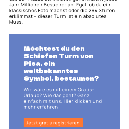
Jahr Millionen Besucher an. Egal, ob du ein
klassisches Foto machst oder die 294 Stufen
erklimmst – dieser Turm ist ein absolutes
Muss.
Möchtest du den
Schiefen Turm von
Pisa
, ein
weltbekanntes
Symbol, bestaunen?
Wie wäre es mit einem Gratis-
Urlaub? Wie das geht? Ganz
einfach mit uns. Hier klicken und
mehr erfahren
Jetzt gratis registrieren