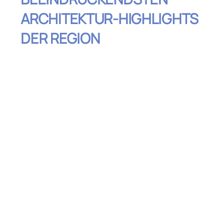
ARCHITEKTUR-HIGHLIGHTS
DER REGION
Inhaltsverzeichnis
Der Schiefe Turm von Pisa: Ein
weltbekanntes Symbol
Florenz: Die Kuppel des Doms
Siena: Der majestätische Piazza del
Campo
San Gimignano: Die Türme der
Vergangenheit
Die Brücke Ponte Vecchio in FlorenzDie
Brücke Ponte Vecchio in Florenz
Arezzo: Die Kirche San Francesco