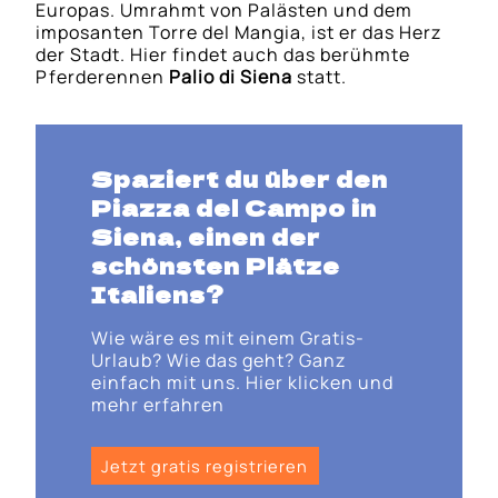
Europas. Umrahmt von Palästen und dem
imposanten Torre del Mangia, ist er das Herz
der Stadt. Hier findet auch das berühmte
Pferderennen
Palio di Siena
statt.
Spaziert du über den
Piazza del Campo in
Siena
, einen der
schönsten Plätze
Italiens?
Wie wäre es mit einem Gratis-
Urlaub? Wie das geht? Ganz
einfach mit uns. Hier klicken und
mehr erfahren
Jetzt gratis registrieren