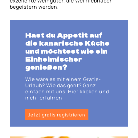
exzellente Weingüter, die Weinliebhaber
begeistern werden.
Hast du Appetit auf
die kanarische Küche
und möchtest wie ein
Einheimischer
genießen?
Wie wäre es mit einem Gratis-
Urlaub? Wie das geht? Ganz
einfach mit uns. Hier klicken und
mehr erfahren
Jetzt gratis registrieren