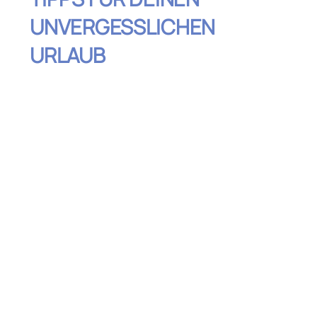
UNVERGESSLICHEN
URLAUB
Inhaltsverzeichnis
Entdecke den Teide bei Sonnenaufgang
Die besten Strände abseits der Massen
Wandern im Anaga-Gebirge: Natur pur
Whale Watching: Ein unvergessliches
Erlebnis
Die Altstadt von La Orotava: Ein
charmantes Kulturerlebnis
Karneval von Santa Cruz: Feiern wie die
Einheimischen
Genieße die kanarische Küche: Essen wie