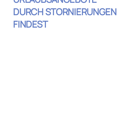
DURCH STORNIERUNGEN
FINDEST
Inhaltsverzeichnis
Reiseportale mit Stornierungsfilter
nutzen
Spezialisierte Plattformen für
Stornierungen kennen
Soziale Netzwerke clever nutzen
Direkt bei Hotels oder Airlines nachfragen
Apps für Stornierungs-Deals installieren
Flexibilität als Schlüssel nutzen
Newsletter abonnieren und informiert
bleiben