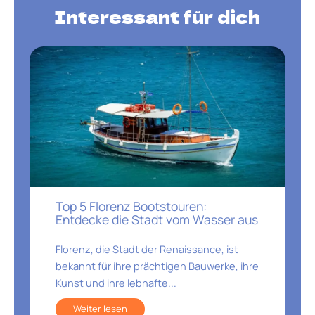
Interessant für dich
Top 5 Florenz Bootstouren:
Entdecke die Stadt vom Wasser aus
Florenz, die Stadt der Renaissance, ist
bekannt für ihre prächtigen Bauwerke, ihre
Kunst und ihre lebhafte...
Weiter lesen