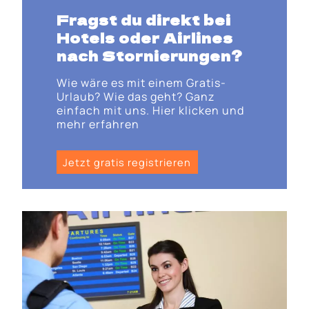
Fragst du direkt bei
Hotels oder Airlines
nach Stornierungen?
Wie wäre es mit einem Gratis-
Urlaub? Wie das geht? Ganz
einfach mit uns. Hier klicken und
mehr erfahren
Jetzt gratis registrieren