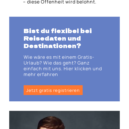
– diese Offenheit wird belohnt.
Bist du flexibel bei
Reisedaten und
Destinationen?
Wie wäre es mit einem Gratis-
Urlaub? Wie das geht? Ganz
einfach mit uns. Hier klicken und
mehr erfahren
Jetzt gratis registrieren