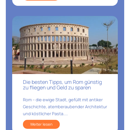
Die besten Tipps, um Rom günstig
zu fliegen und Geld zu sparen
Rom – die ewige Stadt, gefüllt mit antiker
Geschichte, atemberaubender Architektur
und köstlicher Pasta....
Weiter lesen