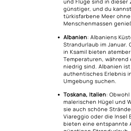
und Flüge sind in dieser 
günstiger, und du kanns
türkisfarbene Meer ohne
Menschenmassen genie
Albanien
: Albaniens Küst
Strandurlaub im Januar. O
in Ksamil bieten atemb
Temperaturen, während d
niedrig sind. Albanien ist
authentisches Erlebnis i
Umgebung suchen.
Toskana, Italien
: Obwohl 
malerischen Hügel und W
sie auch schöne Strände
Viareggio oder die Insel 
bieten eine entspannte 
günstigen Strandurlaub. 