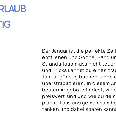
RLAUB
TIG
Der Januar ist die perfekte Ze
hnis
entfliehen und Sonne, Sand u
Strandurlaub muss nicht teuer 
randurlaub im
und Tricks kannst du einen tr
Januar günstig buchen, ohne 
überstrapazieren. In diesem Art
: Wann du am
besten Angebote findest, we
preiswert sind und wie du dei
inen Strandurlaub
planst. Lass uns gemeinsam h
tanken und dabei sparen kann
t du die besten