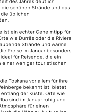
Zeit des Jahres deutlich
t die schönen Strände und das
 die üblichen
ßen.
e ist ein echter Geheimtipp für
rte wie Durrës oder die Riviera
eraubende Strände und warme
ie Preise im Januar besonders
 ideal für Reisende, die ein
n einer weniger touristischen
die Toskana vor allem für ihre
einberge bekannt ist, bietet
 entlang der Küste. Orte wie
Elba sind im Januar ruhig und
Atmosphäre für einen
Auch die Nähe zu kulturellen