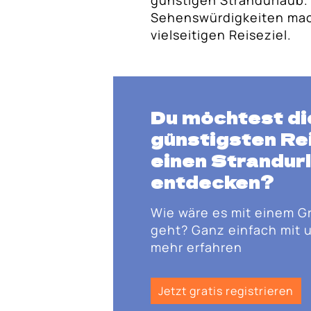
Sehenswürdigkeiten mac
vielseitigen Reiseziel.
Du möchtest di
günstigsten Rei
einen Strandur
entdecken?
Wie wäre es mit einem G
geht? Ganz einfach mit u
mehr erfahren
Jetzt gratis registrieren