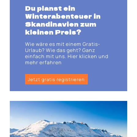
Du planst ein
Winterabenteuer in
Skandinavien zum
kleinen Preis?
Wie wäre es mit einem Gratis-
Urlaub? Wie das geht? Ganz
einfach mit uns. Hier klicken und
mehr erfahren
Jetzt gratis registrieren