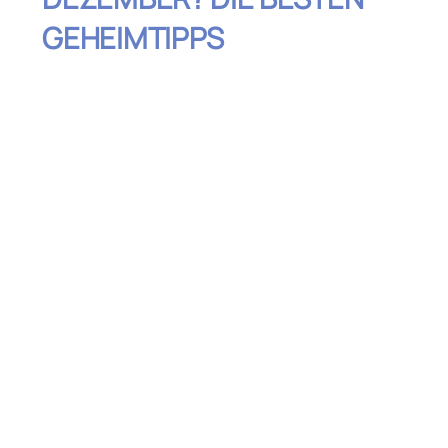
GEHEIMTIPPS
Inhaltsverzeichnis
Osteuropa: Günstige Winterwunder und
charmante Städte
Kanarische Inseln: Günstiger
Winterurlaub mit Sonne
Marokko: Exotischer Winterurlaub zum
kleinen Preis
Portugal: Günstiger Städtetrip mit mildem
Wetter
Skandinavien: Winterabenteuer zum
kleinen Preis