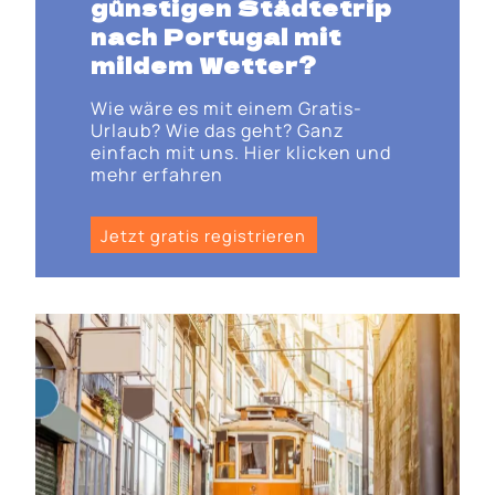
günstigen Städtetrip
nach Portugal mit
mildem Wetter?
Wie wäre es mit einem Gratis-
Urlaub? Wie das geht? Ganz
einfach mit uns. Hier klicken und
mehr erfahren
Jetzt gratis registrieren