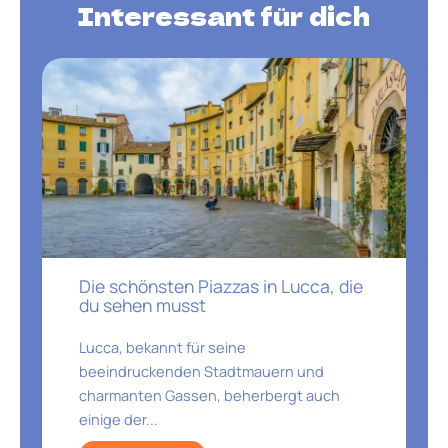
Interessant für dich
Die schönsten Piazzas in Lucca, die
du sehen musst
Lucca, bekannt für seine
beeindruckenden Stadtmauern und
charmanten Gassen, beherbergt auch
einige der...