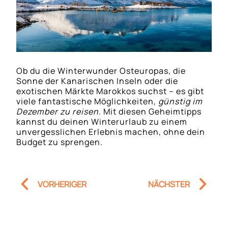
Ob du die Winterwunder Osteuropas, die
Sonne der Kanarischen Inseln oder die
exotischen Märkte Marokkos suchst – es gibt
viele fantastische Möglichkeiten,
günstig im
Dezember zu reisen
. Mit diesen Geheimtipps
kannst du deinen Winterurlaub zu einem
unvergesslichen Erlebnis machen, ohne dein
Budget zu sprengen.
Prev
Nä
VORHERIGER
NÄCHSTER