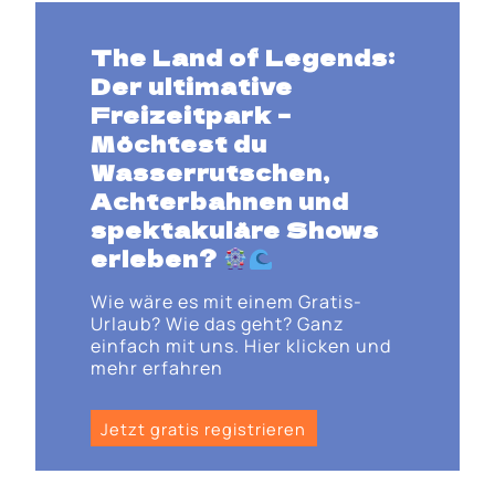
The Land of Legends:
Der ultimative
Freizeitpark
–
Möchtest du
Wasserrutschen,
Achterbahnen und
spektakuläre Shows
erleben
?
Wie wäre es mit einem Gratis-
Urlaub? Wie das geht? Ganz
einfach mit uns. Hier klicken und
mehr erfahren
Jetzt gratis registrieren