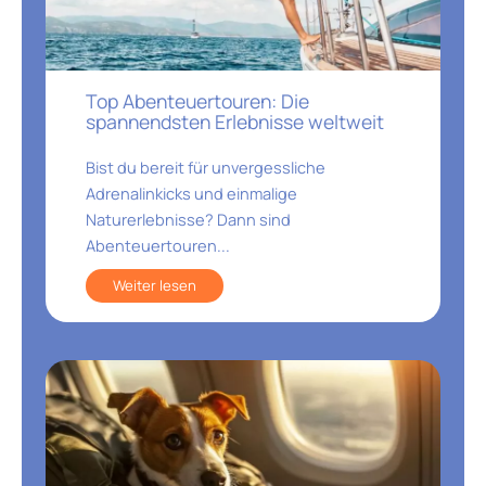
Top Abenteuertouren: Die
spannendsten Erlebnisse weltweit
Bist du bereit für unvergessliche
Adrenalinkicks und einmalige
Naturerlebnisse? Dann sind
Abenteuertouren...
Weiter lesen