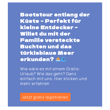
Bootstour entlang der
Küste – Perfekt für
kleine Entdecker
–
Willst du
mit der
Familie versteckte
Buchten und das
türkisblaue Meer
erkunden
?
Wie wäre es mit einem Gratis-
Urlaub? Wie das geht? Ganz
einfach mit uns. Hier klicken und
mehr erfahren
Jetzt gratis registrieren