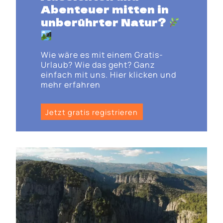
Abenteuer mitten in
unberührter Natur
?
Wie wäre es mit einem Gratis-
Urlaub? Wie das geht? Ganz
einfach mit uns. Hier klicken und
mehr erfahren
Jetzt gratis registrieren