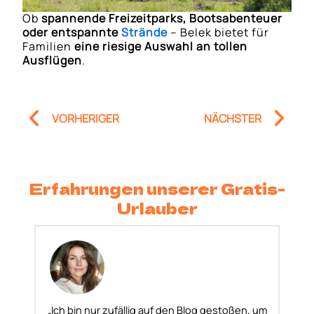
Ob
spannende Freizeitparks, Bootsabenteuer
oder entspannte
Strände
– Belek bietet für
Familien
eine riesige Auswahl an tollen
Ausflügen
.
Prev
Nä
VORHERIGER
NÄCHSTER
Erfahrungen unserer Gratis-
Urlauber
„Ich bin nur zufällig auf den Blog gestoßen, um