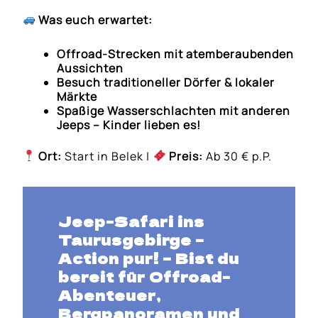
Was euch erwartet:
Offroad-Strecken mit atemberaubenden
Aussichten
Besuch traditioneller Dörfer & lokaler
Märkte
Spaßige Wasserschlachten mit anderen
Jeeps – Kinder lieben es!
Ort:
Start in Belek |
Preis:
Ab 30 € p.P.
Jeep-Safari ins
Taurusgebirge –
Action pur!
– Bist du
bereit für
Offroad-
Abenteuer,
Bergpanoramen und