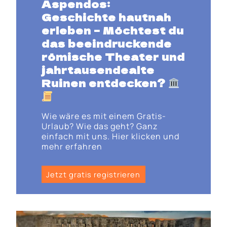
Aspendos:
Geschichte hautnah
erleben
– Möchtest du
das beeindruckende
römische Theater und
jahrtausendealte
Ruinen entdecken
?
Wie wäre es mit einem Gratis-
Urlaub? Wie das geht? Ganz
einfach mit uns. Hier klicken und
mehr erfahren
Jetzt gratis registrieren