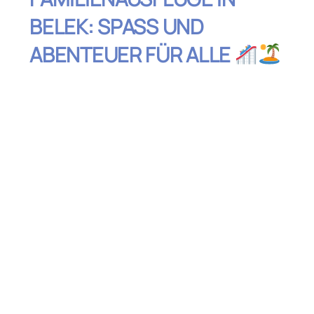
BELEK: SPASS UND A
BENTEUER FÜR ALLE
Inhaltsverzeichnis
The Land of Legends: Der ultimative
Freizeitpark
Delfinpark in Antalya: Ein unvergessliches
Erlebnis für Kinder
Bootstour entlang der Küste – Perfekt für
kleine Entdecker
Der Tazı Canyon – Ein Naturparadies für
die Familie
Belek Beach Park: Familienfreundlicher
Strandspaß