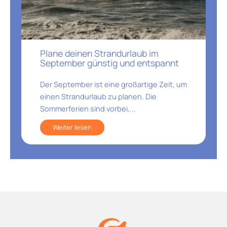
Plane deinen Strandurlaub im
September günstig und entspannt
Der September ist eine großartige Zeit, um
einen Strandurlaub zu planen. Die
Sommerferien sind vorbei,...
Weiter lesen