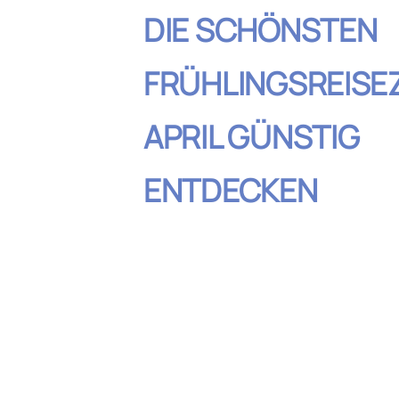
DIE SCHÖNSTEN
FRÜHLINGSREISEZ
APRIL GÜNSTIG
ENTDECKEN
Inhaltsverzeic
Warum der April ideal für gün
Frühlingsreisen ist
Günstige Frühlingsreiseziele
Blühende Landschaften und g