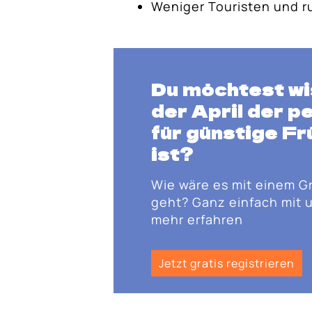
Weniger Touristen und r
Du möchtest wi
der April der 
für günstige Fr
ist?
Wie wäre es mit einem G
geht? Ganz einfach mit u
mehr erfahren
Jetzt gratis registrieren