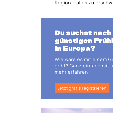
Region – alles zu erschw
Du suchst nach
günstigen Früh
in Europa?
Wie wäre es mit einem G
geht? Ganz einfach mit u
mehr erfahren
Jetzt gratis registrieren