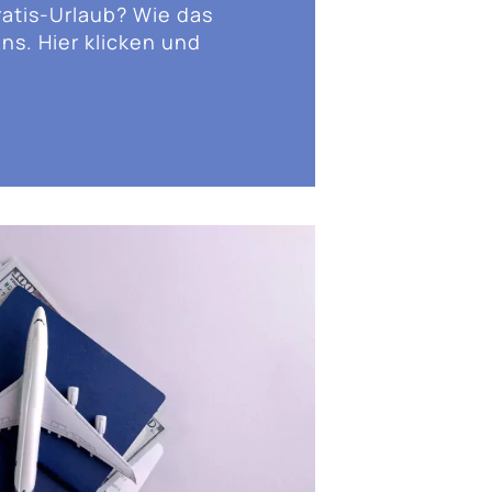
ratis-Urlaub? Wie das
ns. Hier klicken und