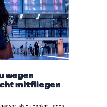
du wegen
cht mitfliegen
r vor, als du denkst – doch