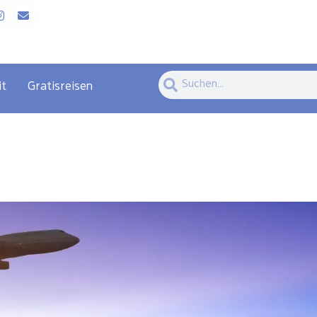
Suche
Suche
it
Gratisreisen