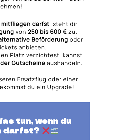
nnehmen!
 mitfliegen darfst
, steht dir
igung
von
250 bis 600 €
zu.
alternative Beförderung
oder
ickets anbieten.
inen Platz verzichtest, kannst
oder Gutscheine
aushandeln.
eren Ersatzflug oder einer
bekommst du ein Upgrade!
as tun, wenn du
n darfst?