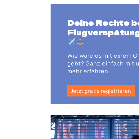
Deine Rechte b
Flugverspätung
Wie wäre es mit einem G
geht? Ganz einfach mit u
mehr erfahren
Jetzt gratis registrieren