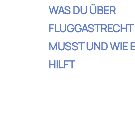
WAS DU ÜBER
FLUGGASTRECHT
MUSST UND WIE E
HILFT
Inhaltsverzeic
Deine Rechte bei Flugversp
Annullierung
Was tun, wenn du wegen Üb
mitfliegen darfst?