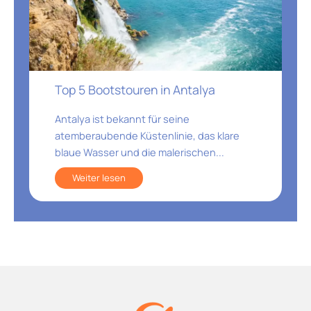
Top 5 Bootstouren in Antalya
Antalya ist bekannt für seine
atemberaubende Küstenlinie, das klare
blaue Wasser und die malerischen...
Weiter lesen