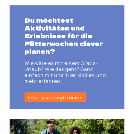
Du möchtest
Aktivitäten und
Erlebnisse für die
Flitterwochen clever
planen?
Wie wäre es mit einem Gratis-
Urlaub? Wie das geht? Ganz
einfach mit uns. Hier klicken und
mehr erfahren
Jetzt gratis registrieren