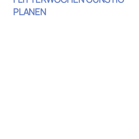
PLANEN
Inhaltsverzeichnis
Die richtige Reisezeit wählen: Sparen
durch Flexibilität
Preiswerte Reiseziele für Flitterwochen
entdecken
Frühzeitig buchen oder auf Last-Minute-
Deals setzen
Günstige Unterkünfte: Komfortabel und
preiswert übernachten
Aktivitäten und Erlebnisse vor Ort clever
planen
Reisekosten im Blick behalten:
Budgetplanung für Flitterwochen