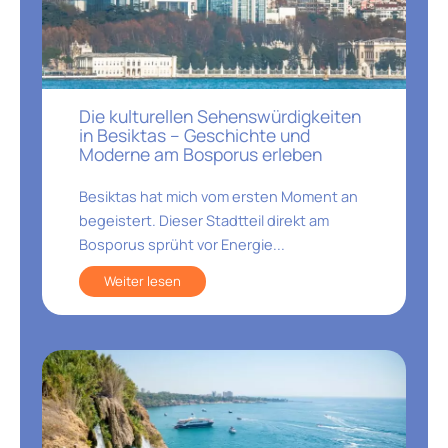
Die kulturellen Sehenswürdigkeiten
in Besiktas – Geschichte und
Moderne am Bosporus erleben
Besiktas hat mich vom ersten Moment an
begeistert. Dieser Stadtteil direkt am
Bosporus sprüht vor Energie...
Weiter lesen