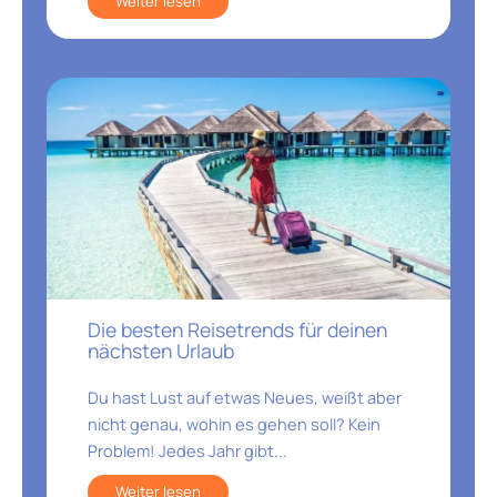
Weiter lesen
Die besten Reisetrends für deinen
nächsten Urlaub
Du hast Lust auf etwas Neues, weißt aber
nicht genau, wohin es gehen soll? Kein
Problem! Jedes Jahr gibt...
Weiter lesen