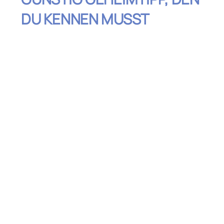
DU KENNEN MUSST
Inhaltsverzeichnis
Warum Geheimtipps perfekt für günstige
Flitterwochen sind
Versteckte Paradiese: Günstige und
romantische Reiseziele
Anreise leicht gemacht: So erreichst du
deinen Geheimtipp
Günstige Unterkünfte mit besonderem
Charme
Einzigartige Erlebnisse für wenig Geld
Kulinarische Genüsse zum Sparpreis
Nützliche Tipps für deine Flitterwochen