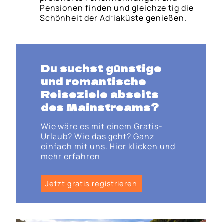
Pensionen finden und gleichzeitig die
Schönheit der Adriaküste genießen.
Du suchst günstige
und romantische
Reiseziele abseits
des Mainstreams?
Wie wäre es mit einem Gratis-
Urlaub? Wie das geht? Ganz
einfach mit uns. Hier klicken und
mehr erfahren
Jetzt gratis registrieren