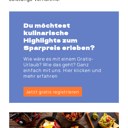
Du möchtest
kulinarische
Highlights zum
Sparpreis erleben?
Wie wäre es mit einem Gratis-
Urlaub? Wie das geht? Ganz
einfach mit uns. Hier klicken und
mehr erfahren
Jetzt gratis registrieren