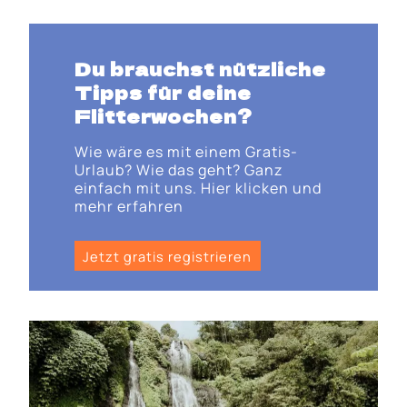
Du brauchst nützliche
Tipps für deine
Flitterwochen?
Wie wäre es mit einem Gratis-
Urlaub? Wie das geht? Ganz
einfach mit uns. Hier klicken und
mehr erfahren
Jetzt gratis registrieren