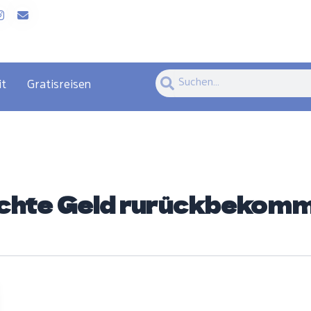
Suche
Suche
it
Gratisreisen
echte Geld rurückbekom